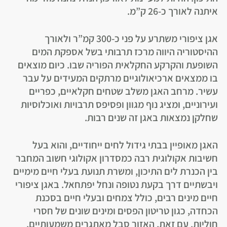
איתנה לאורך כ-26 ק”מ.
אגן ציפורי משתרע על פני כ-300 קמ”ר ולאורך
ההיסטוריה היווה מרכז תרבותי בשל אספקת המים
השופעת והקרקע החקלאית הפוריה שבו. כיום מוצאים
בו ממצאים ארכיאולוגיים מרתקים המעידים על עבר
עשיר. מרחב האגן משלב שטחים חקלאיים, כפריים
ועירוניים, ומציג נוף מגוון ופסיפס תרבויות ואוכלוסיות
שחלקן נמצאות באגן זה שנים רבות.
האגן מאופיין בבתי גידול לחים ייחודיים, והוא בעל
חשיבות אקולוגית רבה כמסדרון אקולוגי חשוב המחבר
בין הכנרת לים התיכון, ומשרת תנועת בעלי חיים מימיים
ויבשתיים דרך בקעת נטופה ונחל יפתחאל. באגן ציפורי
חיים מינים רבים, כולל צמחים ובעלי חיים בסכנת
הכחדה, כגון טריטון הפסים ומינים שונים של חסרי
חוליות. עם זאת, האזור סבל מאתגרים משמעותיים,