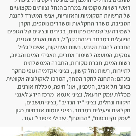
ראשי רשויות מקומיות במרחב הנחל וצוותים מקצועיים
של הרשויות המקומיות והאזוריות, אנשי המשרד להגנת
הסביבה, משרד החקלאות ומשרדים נוספים, הקרן
לשמירה על שטחים פתוחים, בכירים ונציגים של הגופים
הפועלים במרחב בינהם: קק”ל, רשות הטבע והגנים,
החברה להגנת הטבע, רשות העתיקות, אשכול גליל
עמקים, המועצה לשימור אתרים, תאגידי המים והביוב,
רשות המים, חברת מקורות, החברה הממשלתית
לתיירות, רשות נחל קישון, , נציגי אקדמיה וגופי מחקר
בינהם: התחנה לחקר הסחף, המרכז לאקולוגיה אקווטית
באונ’ תל אביב, הטכניון, אונ’ חיפה, מכללת אורנים,
מכללת עמק יזרעאל, נציגי אגמא- מרכז הידע לאגני
היקוות ונחלים, נציגי “יד הנדיב” ,נציגי תושבים,
חקלאים ופעילים במרחב, נציגי יוזמות אזרחיות כגון
“עמק נקי ובטוח”, “הבוסתן”, שבילי ציפורי” ועוד.