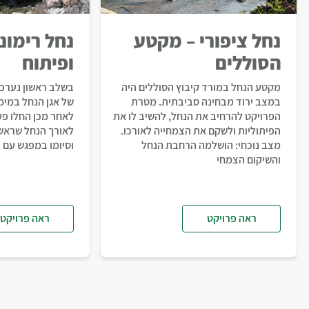
נחל ציפורי – מקטע
נחל רימונ
הסוללים
ופיתוח
מקטע הנחל במורד קיבוץ הסוללים היה
בשלב ראשון נערכו 
במצב ירוד מבחינה סביבתית. מטרת
של אגן הנחל במימ
הפרויקט להרחיב את הנחל, להשיב לו את
לאחר מכן החלו פע
הפיתוליות ולשקם את הצמחייה לאורכו.
לאורך הנחל שראשי
מצב נוכחי: הושלמה הרחבת הנחל
וסיומו במפגש עם נ
והשיקום הצמחי
ראה פרויקט
ראה פרויקט